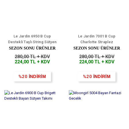
Le Jardin 6950 B Cup
Le Jardin 7001 B Cup
Destekli Taşlı String Sütyen
Charlotte Straplez
Takım
Desteksiz Bayan Sütyen
SEZON SONU ÜRÜNLER
SEZON SONU ÜRÜNLER
280,00 TL + KDV
280,00 TL + KDV
224,00 TL + KDV
224,00 TL + KDV
%20
İNDİRİM
%20
İNDİRİM