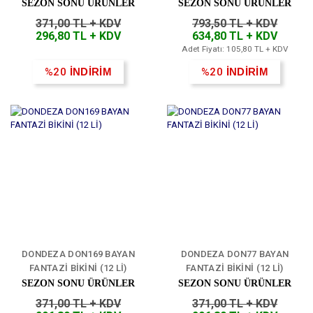
Desteksiz Bayan Sütyen 6'lı
SEZON SONU ÜRÜNLER
SEZON SONU ÜRÜNLER
371,00 TL + KDV
793,50 TL + KDV
296,80 TL + KDV
634,80 TL + KDV
Adet Fiyatı: 105,80 TL + KDV
%20
İNDİRİM
%20
İNDİRİM
DONDEZA DON169 BAYAN
DONDEZA DON77 BAYAN
FANTAZİ BİKİNİ (12 Lİ)
FANTAZİ BİKİNİ (12 Lİ)
SEZON SONU ÜRÜNLER
SEZON SONU ÜRÜNLER
371,00 TL + KDV
371,00 TL + KDV