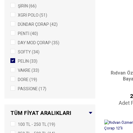
ŞİRİN (66)
XGRİ POLO (51)
DÜNDAR ÇORAP (42)
PENTİ (40)
DAY MOD ÇORAP (35)
SOFTY (34)
PELİN (33)
VAKRE (33)
Rıdvan Ö
Baya
DORE (19)
PASSİONE (17)
2
SEZON SONU ÜRÜNLER (15)
Adet F
İTALİANA (14)
TÜM FIYAT ARALIKLARI
DAY MOD (12)
100 TL - 250 TL (19)
MÜJDE (10)