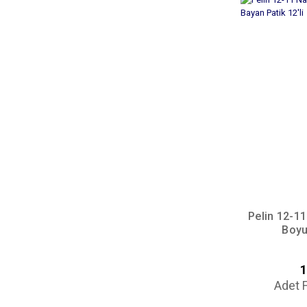
POTİN (1)
Pelin 12-1
Boyu
1
Adet F