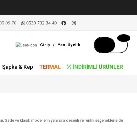
05 09 70
0539 732 34 40
Giriş
/
Yeni Üyelik
Şapka & Kep
TERMAL
İNDIRIMLI ÜRÜNLER
ar. Sade ve klasik modellerin yanı sıra desenli ve renkli seçeneklerle de