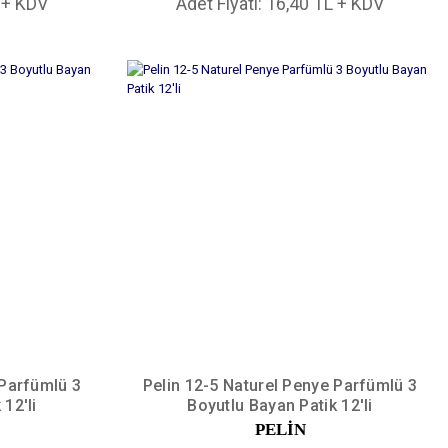
L + KDV
Adet Fiyatı: 16,40 TL + KDV
 Parfümlü 3
Pelin 12-5 Naturel Penye Parfümlü 3
12'li
Boyutlu Bayan Patik 12'li
PELİN